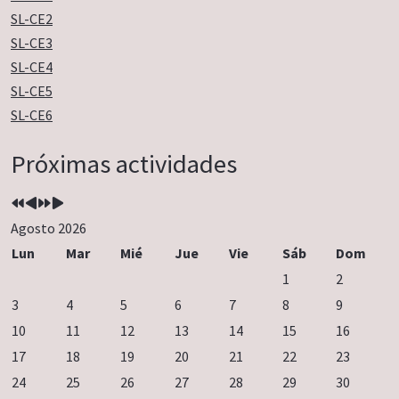
SL-CE2
SL-CE3
SL-CE4
SL-CE5
SL-CE6
Año
Mes
Próximo
Próximo
Próximas actividades
anterior
anterior
año
mes
Agosto 2026
Lun
Mar
Mié
Jue
Vie
Sáb
Dom
1
2
3
4
5
6
7
8
9
10
11
12
13
14
15
16
17
18
19
20
21
22
23
24
25
26
27
28
29
30