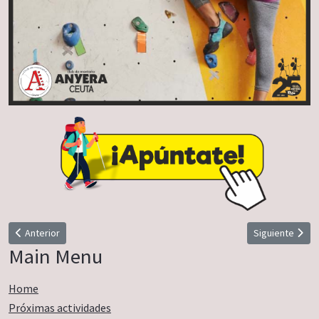
Artículo anterior: Liga de Actividades - 25 Aniversario
Artículo siguie
Anterior
Siguiente
Main Menu
Home
Próximas actividades