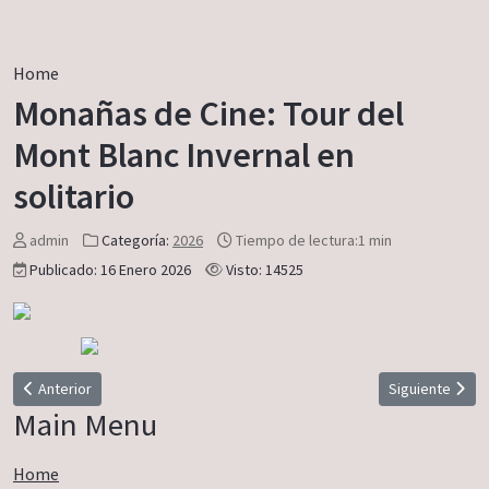
Home
Monañas de Cine: Tour del
Mont Blanc Invernal en
solitario
admin
Categoría:
2026
Tiempo de lectura:1 min
Publicado: 16 Enero 2026
Visto: 14525
Artículo anterior: Tres Valles en Sierra Blanca
Artículo sigui
Anterior
Siguiente
Main Menu
Home