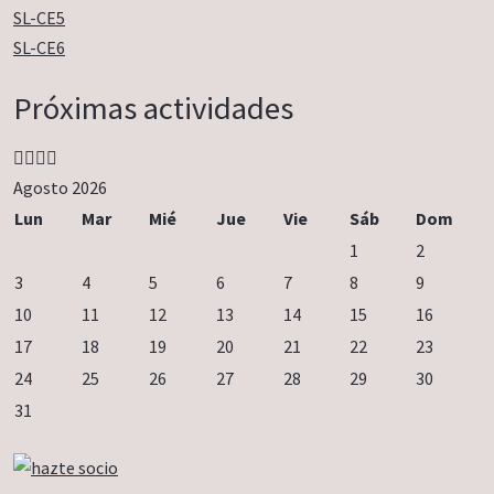
SL-CE5
SL-CE6
Año
Mes
Próximo
Próximo
Próximas actividades
anterior
anterior
año
mes
Agosto 2026
Lun
Mar
Mié
Jue
Vie
Sáb
Dom
1
2
3
4
5
6
7
8
9
10
11
12
13
14
15
16
17
18
19
20
21
22
23
24
25
26
27
28
29
30
31