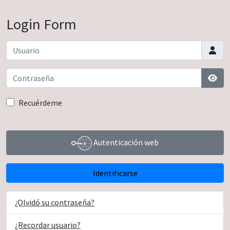
Login Form
Usuario
Contraseña
Most
Recuérdeme
Autenticación web
Identificarse
¿Olvidó su contraseña?
¿Recordar usuario?