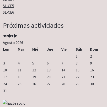
SL-CE5
SL-CE6
Año
Mes
Próximo
Próximo
Próximas actividades
anterior
anterior
año
mes
Agosto 2026
Lun
Mar
Mié
Jue
Vie
Sáb
Dom
1
2
3
4
5
6
7
8
9
10
11
12
13
14
15
16
17
18
19
20
21
22
23
24
25
26
27
28
29
30
31