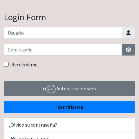
Login Form
Usuario
Contraseña
Most
Recuérdeme
Autenticación web
Identificarse
¿Olvidó su contraseña?
¿Recordar usuario?