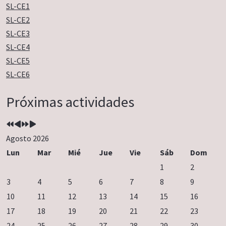
SL-CE1
SL-CE2
SL-CE3
SL-CE4
SL-CE5
SL-CE6
Año
Mes
Próximo
Próximo
Próximas actividades
anterior
anterior
año
mes
Agosto 2026
Lun
Mar
Mié
Jue
Vie
Sáb
Dom
1
2
3
4
5
6
7
8
9
10
11
12
13
14
15
16
17
18
19
20
21
22
23
24
25
26
27
28
29
30